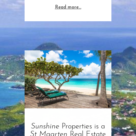
Read more…
Sunshine
Properties is a
St Maarten
Real Estate